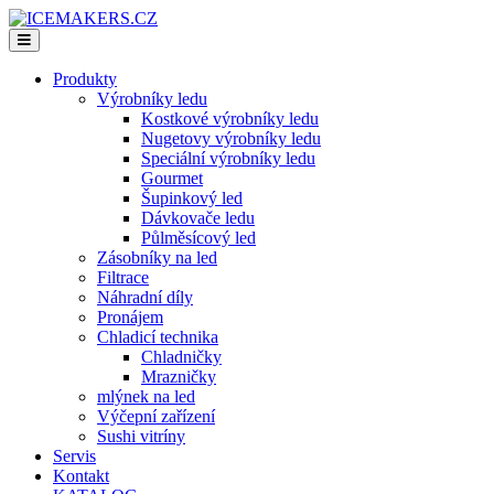
Produkty
Výrobníky ledu
Kostkové výrobníky ledu
Nugetovy výrobníky ledu
Speciální výrobníky ledu
Gourmet
Šupinkový led
Dávkovače ledu
Půlměsícový led
Zásobníky na led
Filtrace
Náhradní díly
Pronájem
Chladicí technika
Chladničky
Mrazničky
mlýnek na led
Výčepní zařízení
Sushi vitríny
Servis
Kontakt