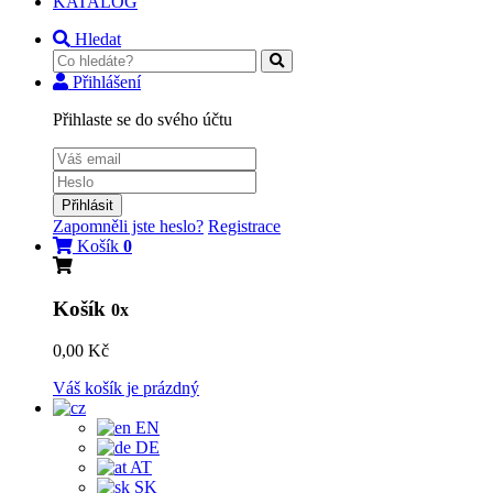
KATALOG
Hledat
Přihlášení
Přihlaste se do svého účtu
Přihlásit
Zapomněli jste heslo?
Registrace
Košík
0
Košík
0x
0,00 Kč
Váš košík je prázdný
EN
DE
AT
SK