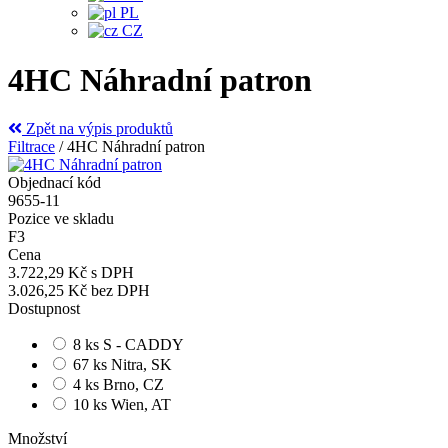
PL
CZ
4HC Náhradní patron
Zpět na výpis produktů
Filtrace
/
4HC Náhradní patron
Objednací kód
9655-11
Pozice ve skladu
F3
Cena
3.722,29 Kč
s DPH
3.026,25 Kč
bez DPH
Dostupnost
8 ks S - CADDY
67 ks Nitra, SK
4 ks Brno, CZ
10 ks Wien, AT
Množství