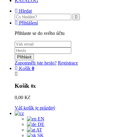
KATALOG
Hledat
Přihlášení
Přihlaste se do svého účtu
Přihlásit
Zapomněli jste heslo?
Registrace
Košík
0
Košík
0x
0,00 Kč
Váš košík je prázdný
EN
DE
AT
SK