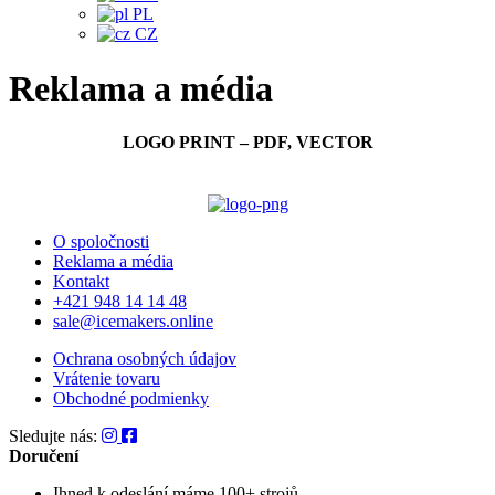
PL
CZ
Reklama a média
LOGO PRINT – PDF, VECTOR
O spoločnosti
Reklama a média
Kontakt
+421 948 14 14 48
sale@icemakers.online
Ochrana osobných údajov
Vrátenie tovaru
Obchodné podmienky
Sledujte nás:
Doručení
Ihned k odeslání
máme 100+ strojů