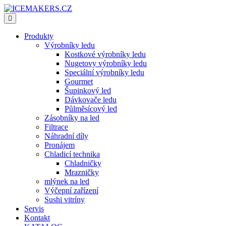
Produkty
Výrobníky ledu
Kostkové výrobníky ledu
Nugetovy výrobníky ledu
Speciální výrobníky ledu
Gourmet
Šupinkový led
Dávkovače ledu
Půlměsícový led
Zásobníky na led
Filtrace
Náhradní díly
Pronájem
Chladicí technika
Chladničky
Mrazničky
mlýnek na led
Výčepní zařízení
Sushi vitríny
Servis
Kontakt