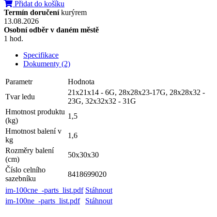
Přidat do košíku
Termín doručení
kurýrem
13.08.2026
Osobní odběr v daném městě
1 hod.
Specifikace
Dokumenty (2)
Parametr
Hodnota
21x21x14 - 6G, 28x28x23-17G, 28x28x32 -
Tvar ledu
23G, 32x32x32 - 31G
Hmotnost produktu
1,5
(kg)
Hmotnost balení v
1,6
kg
Rozměry balení
50x30x30
(cm)
Číslo celního
8418699020
sazebníku
im-100cne_-parts_list.pdf
Stáhnout
im-100ne_-parts_list.pdf
Stáhnout