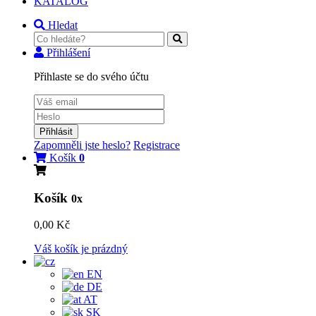
KATALOG
Hledat
Přihlášení
Přihlaste se do svého účtu
Přihlásit
Zapomněli jste heslo?
Registrace
Košík
0
Košík
0x
0,00 Kč
Váš košík je prázdný
EN
DE
AT
SK