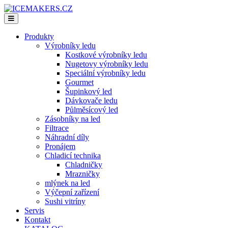
Produkty
Výrobníky ledu
Kostkové výrobníky ledu
Nugetovy výrobníky ledu
Speciální výrobníky ledu
Gourmet
Šupinkový led
Dávkovače ledu
Půlměsícový led
Zásobníky na led
Filtrace
Náhradní díly
Pronájem
Chladicí technika
Chladničky
Mrazničky
mlýnek na led
Výčepní zařízení
Sushi vitríny
Servis
Kontakt