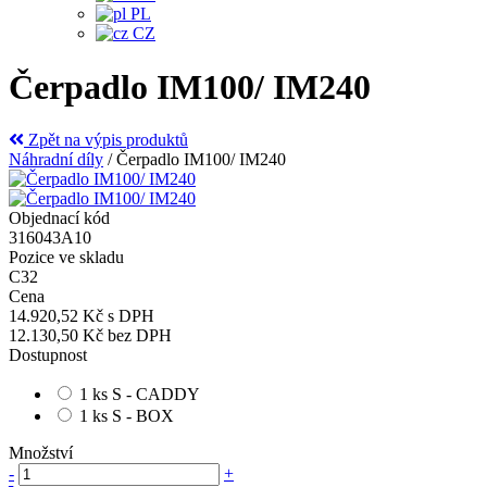
PL
CZ
Čerpadlo IM100/ IM240
Zpět na výpis produktů
Náhradní díly
/
Čerpadlo IM100/ IM240
Objednací kód
316043A10
Pozice ve skladu
C32
Cena
14.920,52 Kč
s DPH
12.130,50 Kč
bez DPH
Dostupnost
1 ks S - CADDY
1 ks S - BOX
Množství
-
+