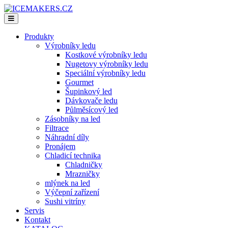
Produkty
Výrobníky ledu
Kostkové výrobníky ledu
Nugetovy výrobníky ledu
Speciální výrobníky ledu
Gourmet
Šupinkový led
Dávkovače ledu
Půlměsícový led
Zásobníky na led
Filtrace
Náhradní díly
Pronájem
Chladicí technika
Chladničky
Mrazničky
mlýnek na led
Výčepní zařízení
Sushi vitríny
Servis
Kontakt