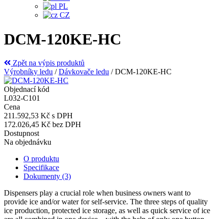
PL
CZ
DCM-120KE-HC
Zpět na výpis produktů
Výrobníky ledu
/
Dávkovače ledu
/
DCM-120KE-HC
Objednací kód
L032-C101
Cena
211.592,53 Kč
s DPH
172.026,45 Kč
bez DPH
Dostupnost
Na objednávku
O produktu
Specifikace
Dokumenty (3)
Dispensers play a crucial role when business owners want to
provide ice and/or water for self-service. The three steps of quality
ice production, protected ice storage, as well as quick service of ice