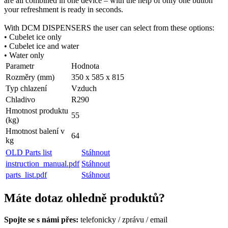
are all combined in one device – with the help of only one button
your refreshment is ready in seconds.
With DCM DISPENSERS the user can select from these options:
• Cubelet ice only
• Cubelet ice and water
• Water only
Parametr
Hodnota
Rozměry (mm)
350 x 585 x 815
Typ chlazení
Vzduch
Chladivo
R290
Hmotnost produktu
55
(kg)
Hmotnost balení v
64
kg
OLD Parts list
Stáhnout
instruction_manual.pdf
Stáhnout
parts_list.pdf
Stáhnout
Máte dotaz ohledně produktů?
Spojte se s námi přes:
telefonicky
/
zprávu
/
email