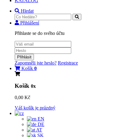
KATALOG
Hledat
Přihlášení
Přihlaste se do svého účtu
Přihlásit
Zapomněli jste heslo?
Registrace
Košík
0
Košík
0x
0,00 Kč
Váš košík je prázdný
EN
DE
AT
SK