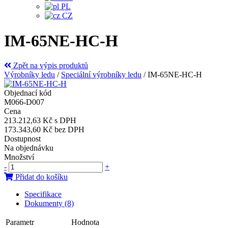
PL
CZ
IM-65NE-HC-H
Zpět na výpis produktů
Výrobníky ledu
/
Speciální výrobníky ledu
/
IM-65NE-HC-H
Objednací kód
M066-D007
Cena
213.212,63 Kč
s DPH
173.343,60 Kč
bez DPH
Dostupnost
Na objednávku
Množství
-
+
Přidat do košíku
Specifikace
Dokumenty (8)
Parametr
Hodnota