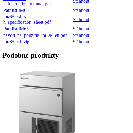
Stáhnout
h_instruction_manual.pdf
Part list IM65
Stáhnout
im-65ne-hc-
Stáhnout
h_specification_sheet.pdf
Part list IM65
Stáhnout
navod_na_pouzitie_im_sk_en.pdf
Stáhnout
im-65ne-h.zip
Stáhnout
Podobné produkty