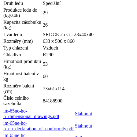
Druh ledu
Speciální
Produkce ledu do
29
(kg/24h)
Kapacita zásobníku
26
(kg)
Tvar ledu
SRDCE 25 G - 23x40x40
Rozměry (mm)
633 x 506 x 860
Typ chlazení
Vzduch
Chladivo
R290
Hmotnost produktu
53
(kg)
Hmotnost balení v
60
kg
Rozměry balení
73x61x114
(cm)
Číslo celního
84186900
sazebníku
im-65ne-hc-
Stáhnout
h_dimensional_drawings.pdf
im-65ne-hc-
Stáhnout
h_eu_declaration_of_conformity.pdf
im-65ne-hc-