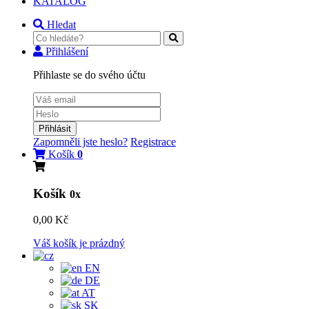
KATALOG
Hledat
Přihlášení
Přihlaste se do svého účtu
Přihlásit
Zapomněli jste heslo?
Registrace
Košík
0
Košík
0x
0,00 Kč
Váš košík je prázdný
EN
DE
AT
SK