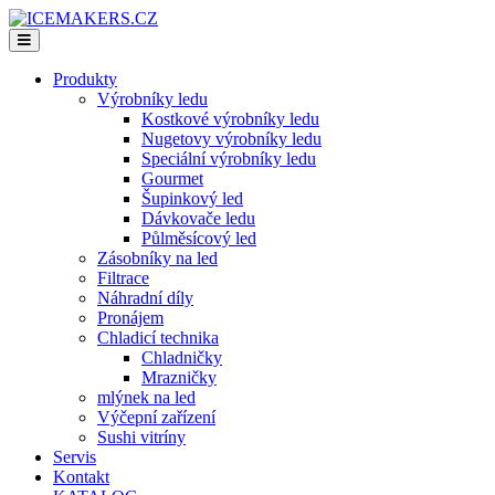
Produkty
Výrobníky ledu
Kostkové výrobníky ledu
Nugetovy výrobníky ledu
Speciální výrobníky ledu
Gourmet
Šupinkový led
Dávkovače ledu
Půlměsícový led
Zásobníky na led
Filtrace
Náhradní díly
Pronájem
Chladicí technika
Chladničky
Mrazničky
mlýnek na led
Výčepní zařízení
Sushi vitríny
Servis
Kontakt