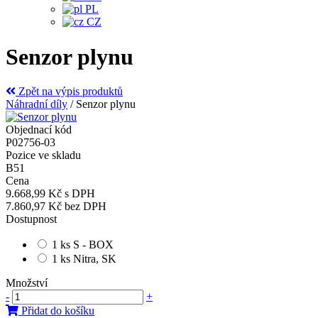
PL
CZ
Senzor plynu
Zpět na výpis produktů
Náhradní díly
/
Senzor plynu
Objednací kód
P02756-03
Pozice ve skladu
B51
Cena
9.668,99 Kč
s DPH
7.860,97 Kč
bez DPH
Dostupnost
1 ks S - BOX
1 ks Nitra, SK
Množství
-
+
Přidat do košíku