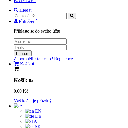
KATALOG
Hledat
Přihlášení
Přihlaste se do svého účtu
Přihlásit
Zapomněli jste heslo?
Registrace
Košík
0
Košík
0x
0,00 Kč
Váš košík je prázdný
EN
DE
AT
SK