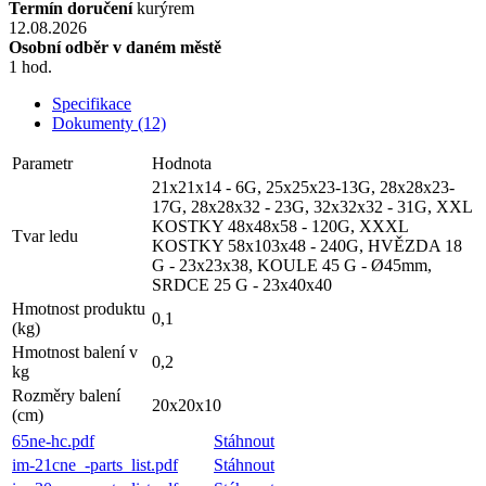
Termín doručení
kurýrem
12.08.2026
Osobní odběr v daném městě
1 hod.
Specifikace
Dokumenty (12)
Parametr
Hodnota
21x21x14 - 6G, 25x25x23-13G, 28x28x23-
17G, 28x28x32 - 23G, 32x32x32 - 31G, XXL
KOSTKY 48x48x58 - 120G, XXXL
Tvar ledu
KOSTKY 58x103x48 - 240G, HVĚZDA 18
G - 23x23x38, KOULE 45 G - Ø45mm,
SRDCE 25 G - 23x40x40
Hmotnost produktu
0,1
(kg)
Hmotnost balení v
0,2
kg
Rozměry balení
20x20x10
(cm)
65ne-hc.pdf
Stáhnout
im-21cne_-parts_list.pdf
Stáhnout