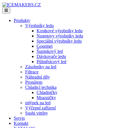
Produkty
Výrobníky ledu
Kostkové výrobníky ledu
Nugetovy výrobníky ledu
Speciální výrobníky ledu
Gourmet
Šupinkový led
Dávkovače ledu
Půlměsícový led
Zásobníky na led
Filtrace
Náhradní díly
Pronájem
Chladicí technika
Chladničky
Mrazničky
mlýnek na led
Výčepní zařízení
Sushi vitríny
Servis
Kontakt