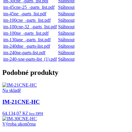
im-30cne_-parts_list.pdf
Stáhnout
im-45cne-25_-parts_list.pdf
Stáhnout
im-45ne_-parts_list.pdf
Stáhnout
im-100cne_-parts_list.pdf
Stáhnout
im-100cne-32_-parts_list.pdf
Stáhnout
im-100ne_-parts_list.pdf
Stáhnout
im-130ane_-parts_list.pdf
Stáhnout
im-240dne_-parts-list.pdf
Stáhnout
im-240ne-parts-list.pdf
Stáhnout
im-240-xne-parts-list_(1).pdf
Stáhnout
Podobné produkty
Na skladě
IM-21CNE-HC
64.134,07 Kč
bez DPH
Výroba ukončena