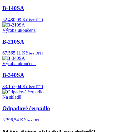
B-140SA
52.480,09 Kč
bez DPH
Výroba ukončena
B-210SA
67.565,11 Kč
bez DPH
Výroba ukončena
B-340SA
83.157,04 Kč
bez DPH
Na skladě
Odpadové čerpadlo
3.396,54 Kč
bez DPH