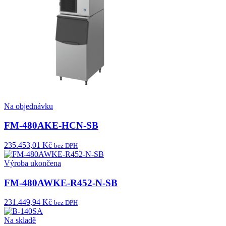
Na objednávku
FM-480AKE-HCN-SB
235.453,01 Kč
bez DPH
Výroba ukončena
FM-480AWKE-R452-N-SB
231.449,94 Kč
bez DPH
Na skladě