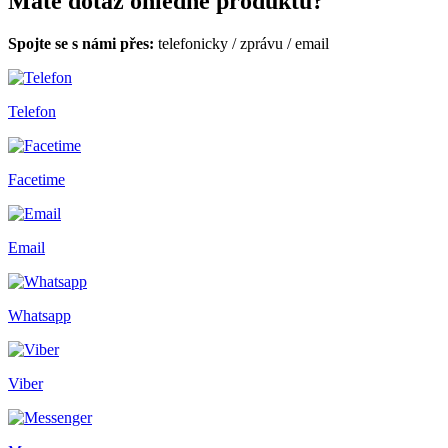
Máte dotaz ohledně produktů?
Spojte se s námi přes:
telefonicky
/
zprávu
/
email
Telefon
Facetime
Email
Whatsapp
Viber