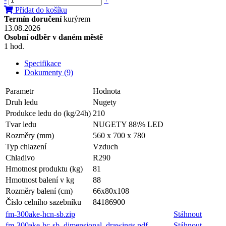
Přidat do košíku
Termín doručení
kurýrem
13.08.2026
Osobní odběr v daném městě
1 hod.
Specifikace
Dokumenty (9)
Parametr
Hodnota
Druh ledu
Nugety
Produkce ledu do (kg/24h)
210
Tvar ledu
NUGETY 88\% LED
Rozměry (mm)
560 x 700 x 780
Typ chlazení
Vzduch
Chladivo
R290
Hmotnost produktu (kg)
81
Hmotnost balení v kg
88
Rozměry balení (cm)
66x80x108
Číslo celního sazebníku
84186900
fm-300ake-hcn-sb.zip
Stáhnout
fm-300ake-hc-sb_dimensional_drawings.pdf
Stáhnout