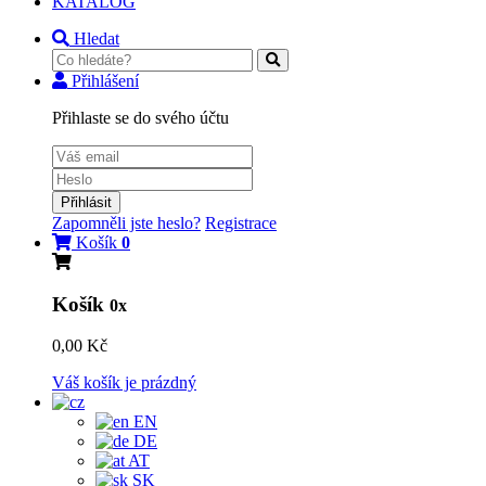
KATALOG
Hledat
Přihlášení
Přihlaste se do svého účtu
Přihlásit
Zapomněli jste heslo?
Registrace
Košík
0
Košík
0x
0,00 Kč
Váš košík je prázdný
EN
DE
AT
SK