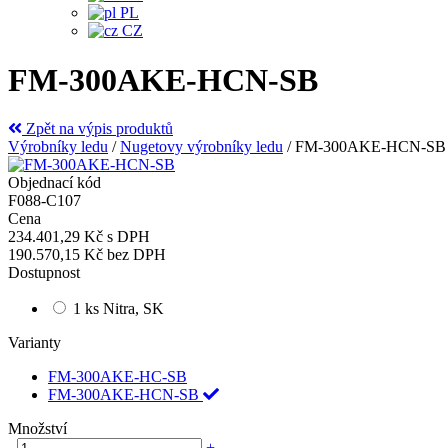
PL
CZ
FM-300AKE-HCN-SB
Zpět na výpis produktů
Výrobníky ledu
/
Nugetovy výrobníky ledu
/
FM-300AKE-HCN-SB
Objednací kód
F088-C107
Cena
234.401,29 Kč
s DPH
190.570,15 Kč
bez DPH
Dostupnost
1 ks Nitra, SK
Varianty
FM-300AKE-HC-SB
FM-300AKE-HCN-SB
Množství
-
+