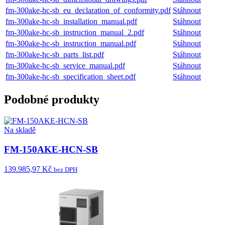
fm-300ake-hc-sb_eu_declaration_of_conformity.pdf
Stáhnout
fm-300ake-hc-sb_installation_manual.pdf
Stáhnout
fm-300ake-hc-sb_instruction_manual_2.pdf
Stáhnout
fm-300ake-hc-sb_instruction_manual.pdf
Stáhnout
fm-300ake-hc-sb_parts_list.pdf
Stáhnout
fm-300ake-hc-sb_service_manual.pdf
Stáhnout
fm-300ake-hc-sb_specification_sheet.pdf
Stáhnout
Podobné produkty
Na skladě
FM-150AKE-HCN-SB
139.985,97 Kč
bez DPH