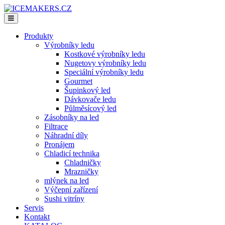
Produkty
Výrobníky ledu
Kostkové výrobníky ledu
Nugetovy výrobníky ledu
Speciální výrobníky ledu
Gourmet
Šupinkový led
Dávkovače ledu
Půlměsícový led
Zásobníky na led
Filtrace
Náhradní díly
Pronájem
Chladicí technika
Chladničky
Mrazničky
mlýnek na led
Výčepní zařízení
Sushi vitríny
Servis
Kontakt