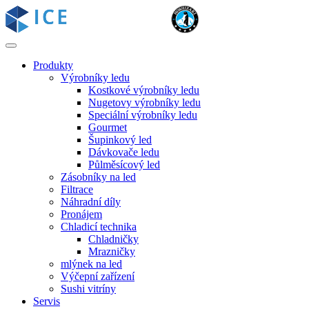
Produkty
Výrobníky ledu
Kostkové výrobníky ledu
Nugetovy výrobníky ledu
Speciální výrobníky ledu
Gourmet
Šupinkový led
Dávkovače ledu
Půlměsícový led
Zásobníky na led
Filtrace
Náhradní díly
Pronájem
Chladicí technika
Chladničky
Mrazničky
mlýnek na led
Výčepní zařízení
Sushi vitríny
Servis