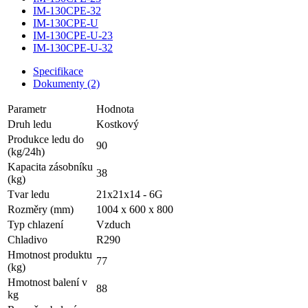
IM-130CPE-32
IM-130CPE-U
IM-130CPE-U-23
IM-130CPE-U-32
Specifikace
Dokumenty (2)
Parametr
Hodnota
Druh ledu
Kostkový
Produkce ledu do
90
(kg/24h)
Kapacita zásobníku
38
(kg)
Tvar ledu
21x21x14 - 6G
Rozměry (mm)
1004 x 600 x 800
Typ chlazení
Vzduch
Chladivo
R290
Hmotnost produktu
77
(kg)
Hmotnost balení v
88
kg