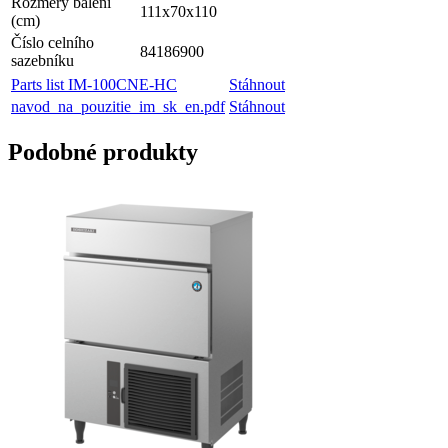
Rozměry balení
111x70x110
(cm)
Číslo celního
84186900
sazebníku
Parts list IM-100CNE-HC
Stáhnout
navod_na_pouzitie_im_sk_en.pdf
Stáhnout
Podobné produkty