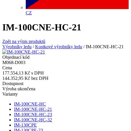
CZ
IM-100CNE-HC-21
Zpět na výpis produktů
Výrobníky ledu
/
Kostkové výrobníky ledu
/
IM-100CNE-HC-21
Objednací kód
M068-D003
Cena
177.554,13 Kč
s DPH
144.352,95 Kč
bez DPH
Dostupnost
Výroba ukončena
Varianty
IM-100CNE-HC
IM-100CNE-HC-21
IM-100CNE-HC-23
IM-100CNE-HC-32
IM-130CPE
IM-130CPE-23