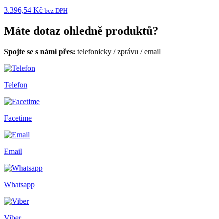
3.396,54 Kč
bez DPH
Máte dotaz ohledně produktů?
Spojte se s námi přes:
telefonicky
/
zprávu
/
email
Telefon
Facetime
Email
Whatsapp
Viber