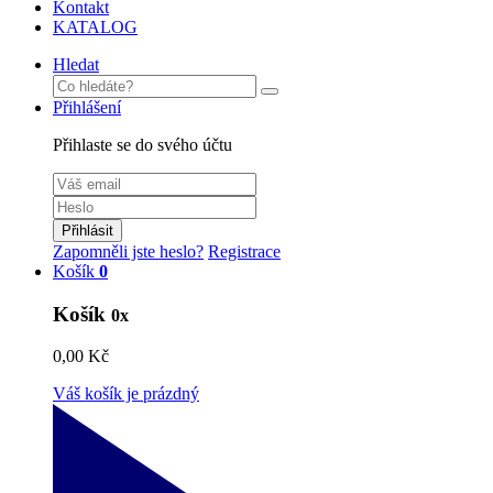
Kontakt
KATALOG
Hledat
Přihlášení
Přihlaste se do svého účtu
Přihlásit
Zapomněli jste heslo?
Registrace
Košík
0
Košík
0x
0,00 Kč
Váš košík je prázdný