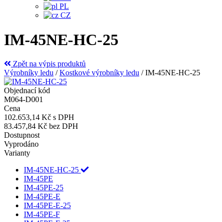
PL
CZ
IM-45NE-HC-25
Zpět na výpis produktů
Výrobníky ledu
/
Kostkové výrobníky ledu
/
IM-45NE-HC-25
Objednací kód
M064-D001
Cena
102.653,14 Kč
s DPH
83.457,84 Kč
bez DPH
Dostupnost
Vyprodáno
Varianty
IM-45NE-HC-25
IM-45PE
IM-45PE-25
IM-45PE-E
IM-45PE-E-25
IM-45PE-F