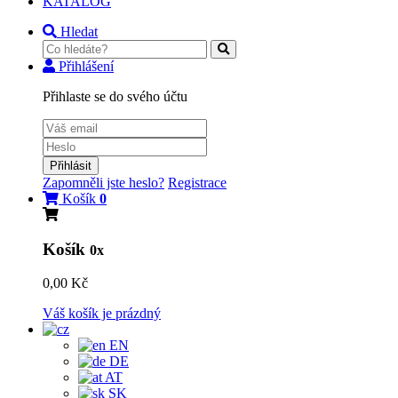
KATALOG
Hledat
Přihlášení
Přihlaste se do svého účtu
Přihlásit
Zapomněli jste heslo?
Registrace
Košík
0
Košík
0x
0,00 Kč
Váš košík je prázdný
EN
DE
AT
SK