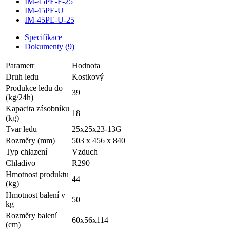
IM-45PE-F-25
IM-45PE-U
IM-45PE-U-25
Specifikace
Dokumenty (9)
Parametr
Hodnota
Druh ledu
Kostkový
Produkce ledu do
39
(kg/24h)
Kapacita zásobníku
18
(kg)
Tvar ledu
25x25x23-13G
Rozměry (mm)
503 x 456 x 840
Typ chlazení
Vzduch
Chladivo
R290
Hmotnost produktu
44
(kg)
Hmotnost balení v
50
kg
Rozměry balení
60x56x114
(cm)