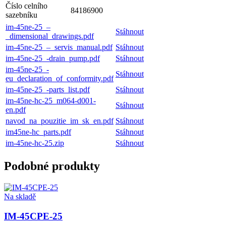
Číslo celního
84186900
sazebníku
im-45ne-25_–
Stáhnout
_dimensional_drawings.pdf
im-45ne-25_–_servis_manual.pdf
Stáhnout
im-45ne-25_-drain_pump.pdf
Stáhnout
im-45ne-25_-
Stáhnout
eu_declaration_of_conformity.pdf
im-45ne-25_-parts_list.pdf
Stáhnout
im-45ne-hc-25_m064-d001-
Stáhnout
en.pdf
navod_na_pouzitie_im_sk_en.pdf
Stáhnout
im45ne-hc_parts.pdf
Stáhnout
im-45ne-hc-25.zip
Stáhnout
Podobné produkty
Na skladě
IM-45CPE-25