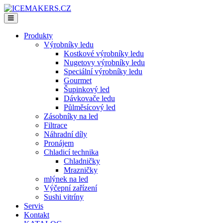
Produkty
Výrobníky ledu
Kostkové výrobníky ledu
Nugetovy výrobníky ledu
Speciální výrobníky ledu
Gourmet
Šupinkový led
Dávkovače ledu
Půlměsícový led
Zásobníky na led
Filtrace
Náhradní díly
Pronájem
Chladicí technika
Chladničky
Mrazničky
mlýnek na led
Výčepní zařízení
Sushi vitríny
Servis
Kontakt