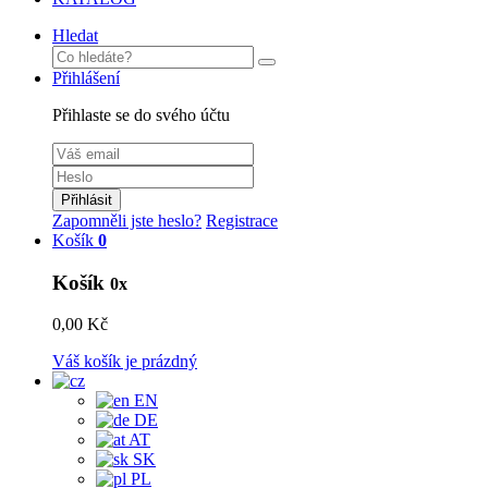
Hledat
Přihlášení
Přihlaste se do svého účtu
Přihlásit
Zapomněli jste heslo?
Registrace
Košík
0
Košík
0x
0,00 Kč
Váš košík je prázdný
EN
DE
AT
SK
PL