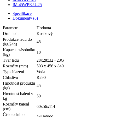
IM-45WPE-U-25
Specifikace
Dokumenty (8)
Parametr
Hodnota
Druh ledu
Kostkový
Produkce ledu do
45
(kg/24h)
Kapacita zásobníku
18
(kg)
Tvar ledu
28x28x32 - 23G
Rozměry (mm)
503 x 456 x 840
Typ chlazení
Voda
Chladivo
R290
Hmotnost produktu
45
(kg)
Hmotnost balení v
50
kg
Rozměry balení
60x56x114
(cm)
Číslo celního
84186900