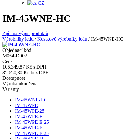
CZ
IM-45WNE-HC
Zpět na výpis produktů
Výrobníky ledu
/
Kostkové výrobníky ledu
/
IM-45WNE-HC
Objednací kód
M064-D002
Cena
105.349,87 Kč
s DPH
85.650,30 Kč
bez DPH
Dostupnost
Výroba ukončena
Varianty
IM-45WNE-HC
IM-45WPE
IM-45WPE-25
IM-45WPE-E
IM-45WPE-E-25
IM-45WPE-F
IM-45WPE-F-25
IM-45WPE-U