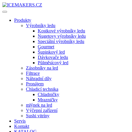
Produkty
Výrobníky ledu
Kostkové výrobníky ledu
Nugetovy výrobníky ledu
Speciální výrobníky ledu
Gourmet
Šupinkový led
Dávkovače ledu
Půlměsícový led
Zásobníky na led
Filtrace
Náhradní díly
Pronájem
Chladicí technika
Chladničky
Mrazničky
mlýnek na led
Výčepní zařízení
Sushi vitríny
Servis
Kontakt
KATALOG