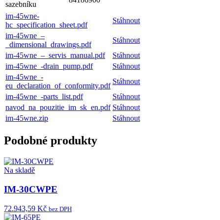
sazebníku
im-45wne-
Stáhnout
hc_specification_sheet.pdf
im-45wne_–
Stáhnout
_dimensional_drawings.pdf
im-45wne_–_servis_manual.pdf
Stáhnout
im-45wne_-drain_pump.pdf
Stáhnout
im-45wne_-
Stáhnout
eu_declaration_of_conformity.pdf
im-45wne_-parts_list.pdf
Stáhnout
navod_na_pouzitie_im_sk_en.pdf
Stáhnout
im-45wne.zip
Stáhnout
Podobné produkty
Na skladě
IM-30CWPE
72.943,59 Kč
bez DPH