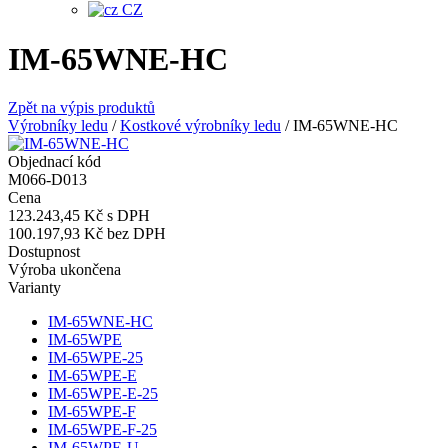
CZ
IM-65WNE-HC
Zpět na výpis produktů
Výrobníky ledu
/
Kostkové výrobníky ledu
/
IM-65WNE-HC
Objednací kód
M066-D013
Cena
123.243,45 Kč
s DPH
100.197,93 Kč
bez DPH
Dostupnost
Výroba ukončena
Varianty
IM-65WNE-HC
IM-65WPE
IM-65WPE-25
IM-65WPE-E
IM-65WPE-E-25
IM-65WPE-F
IM-65WPE-F-25
IM-65WPE-U