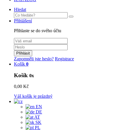
Hledat
Přihlášení
Přihlaste se do svého účtu
Přihlásit
Zapomněli jste heslo?
Registrace
Košík
0
Košík
0x
0,00 Kč
Váš košík je prázdný
EN
DE
AT
SK
PL