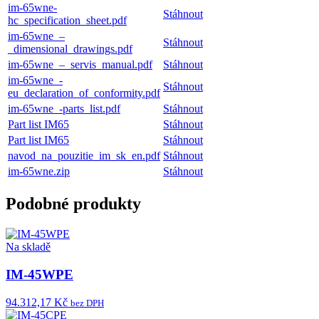
im-65wne-
Stáhnout
hc_specification_sheet.pdf
im-65wne_–
Stáhnout
_dimensional_drawings.pdf
im-65wne_–_servis_manual.pdf
Stáhnout
im-65wne_-
Stáhnout
eu_declaration_of_conformity.pdf
im-65wne_-parts_list.pdf
Stáhnout
Part list IM65
Stáhnout
Part list IM65
Stáhnout
navod_na_pouzitie_im_sk_en.pdf
Stáhnout
im-65wne.zip
Stáhnout
Podobné produkty
Na skladě
IM-45WPE
94.312,17 Kč
bez DPH