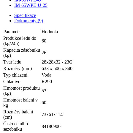
IM-65WPE-U-25
Specifikace
Dokumenty (9)
Parametr
Hodnota
Produkce ledu do
60
(kg/24h)
Kapacita zásobníku
26
(kg)
Tvar ledu
28x28x32 - 23G
Rozměry (mm)
633 x 506 x 840
Typ chlazení
Voda
Chladivo
R290
Hmotnost produktu
53
(kg)
Hmotnost balení v
60
kg
Rozměry balení
73x61x114
(cm)
Číslo celního
84186900
sazebníku