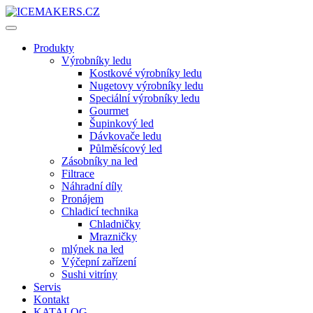
Produkty
Výrobníky ledu
Kostkové výrobníky ledu
Nugetovy výrobníky ledu
Speciální výrobníky ledu
Gourmet
Šupinkový led
Dávkovače ledu
Půlměsícový led
Zásobníky na led
Filtrace
Náhradní díly
Pronájem
Chladicí technika
Chladničky
Mrazničky
mlýnek na led
Výčepní zařízení
Sushi vitríny
Servis
Kontakt
KATALOG