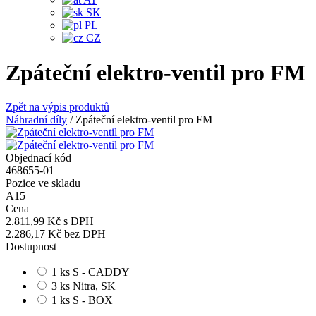
SK
PL
CZ
Zpáteční elektro-ventil pro FM
Zpět na výpis produktů
Náhradní díly
/
Zpáteční elektro-ventil pro FM
Objednací kód
468655-01
Pozice ve skladu
A15
Cena
2.811,99 Kč
s DPH
2.286,17 Kč
bez DPH
Dostupnost
1 ks S - CADDY
3 ks Nitra, SK
1 ks S - BOX