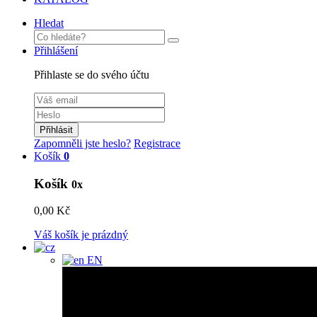
Hledat
Přihlášení
Přihlaste se do svého účtu
Přihlásit
Zapomněli jste heslo?
Registrace
Košík
0
Košík
0x
0,00 Kč
Váš košík je prázdný
EN