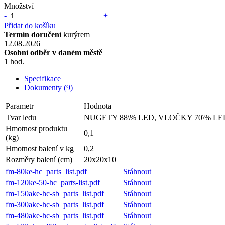
Množství
-
+
Přidat do košíku
Termín doručení
kurýrem
12.08.2026
Osobní odběr v daném městě
1 hod.
Specifikace
Dokumenty (9)
Parametr
Hodnota
Tvar ledu
NUGETY 88\% LED, VLOČKY 70\% LE
Hmotnost produktu
0,1
(kg)
Hmotnost balení v kg
0,2
Rozměry balení (cm)
20x20x10
fm-80ke-hc_parts_list.pdf
Stáhnout
fm-120ke-50-hc_parts-list.pdf
Stáhnout
fm-150ake-hc-sb_parts_list.pdf
Stáhnout
fm-300ake-hc-sb_parts_list.pdf
Stáhnout
fm-480ake-hc-sb_parts_list.pdf
Stáhnout