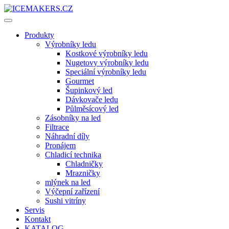
Produkty
Výrobníky ledu
Kostkové výrobníky ledu
Nugetovy výrobníky ledu
Speciální výrobníky ledu
Gourmet
Šupinkový led
Dávkovače ledu
Půlměsícový led
Zásobníky na led
Filtrace
Náhradní díly
Pronájem
Chladicí technika
Chladničky
Mrazničky
mlýnek na led
Výčepní zařízení
Sushi vitríny
Servis
Kontakt
KATALOG