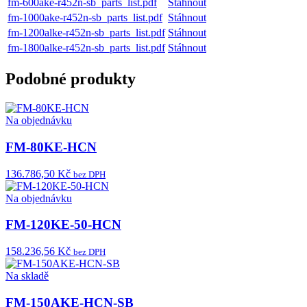
fm-600ake-r452n-sb_parts_list.pdf
Stáhnout
fm-1000ake-r452n-sb_parts_list.pdf
Stáhnout
fm-1200alke-r452n-sb_parts_list.pdf
Stáhnout
fm-1800alke-r452n-sb_parts_list.pdf
Stáhnout
Podobné produkty
Na objednávku
FM-80KE-HCN
136.786,50 Kč
bez DPH
Na objednávku
FM-120KE-50-HCN
158.236,56 Kč
bez DPH
Na skladě
FM-150AKE-HCN-SB