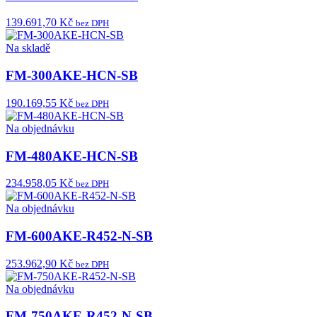
139.691,70 Kč
bez DPH
Na skladě
FM-300AKE-HCN-SB
190.169,55 Kč
bez DPH
Na objednávku
FM-480AKE-HCN-SB
234.958,05 Kč
bez DPH
Na objednávku
FM-600AKE-R452-N-SB
253.962,90 Kč
bez DPH
Na objednávku
FM-750AKE-R452-N-SB