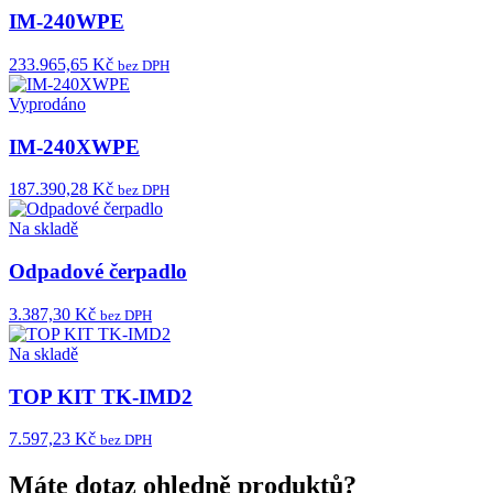
IM-240WPE
233.965,65 Kč
bez DPH
Vyprodáno
IM-240XWPE
187.390,28 Kč
bez DPH
Na skladě
Odpadové čerpadlo
3.387,30 Kč
bez DPH
Na skladě
TOP KIT TK-IMD2
7.597,23 Kč
bez DPH
Máte dotaz ohledně produktů?