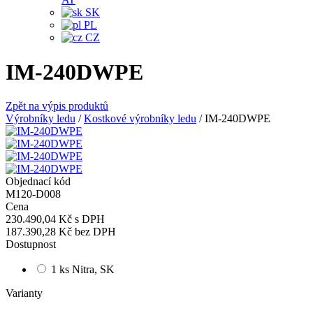
SK
PL
CZ
IM-240DWPE
Zpět na výpis produktů
Výrobníky ledu
/
Kostkové výrobníky ledu
/
IM-240DWPE
Objednací kód
M120-D008
Cena
230.490,04 Kč
s DPH
187.390,28 Kč
bez DPH
Dostupnost
1 ks Nitra, SK
Varianty