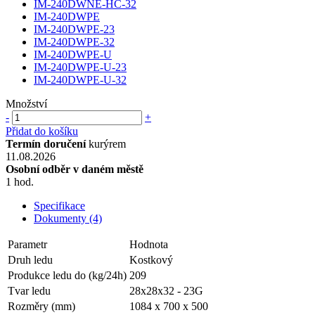
IM-240DWNE-HC-32
IM-240DWPE
IM-240DWPE-23
IM-240DWPE-32
IM-240DWPE-U
IM-240DWPE-U-23
IM-240DWPE-U-32
Množství
-
+
Přidat do košíku
Termín doručení
kurýrem
11.08.2026
Osobní odběr v daném městě
1 hod.
Specifikace
Dokumenty (4)
Parametr
Hodnota
Druh ledu
Kostkový
Produkce ledu do (kg/24h)
209
Tvar ledu
28x28x32 - 23G
Rozměry (mm)
1084 x 700 x 500