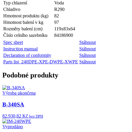
Typ chlazení
Voda
Chladivo
R290
Hmotnost produktu (kg)
82
Hmotnost balení v kg
97
Rozměry balení (cm)
119x83x64
Číslo celního sazebníku
84186900
Spec sheet
Stáhnout
Instruction manual
Stáhnout
Declaration of conformity
Stáhnout
Parts list_240DPE-XPE-DWPE-XWPE
Stáhnout
Podobné produkty
Výroba ukončena
B-340SA
82.930,82 Kč
bez DPH
Vyprodáno