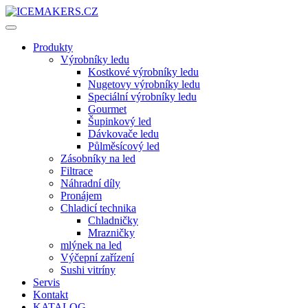
Produkty
Výrobníky ledu
Kostkové výrobníky ledu
Nugetovy výrobníky ledu
Speciální výrobníky ledu
Gourmet
Šupinkový led
Dávkovače ledu
Půlměsícový led
Zásobníky na led
Filtrace
Náhradní díly
Pronájem
Chladicí technika
Chladničky
Mrazničky
mlýnek na led
Výčepní zařízení
Sushi vitríny
Servis
Kontakt
KATALOG