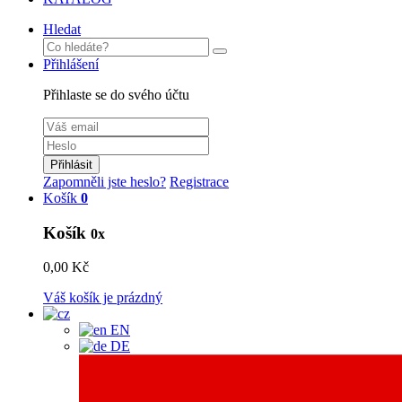
Hledat
Přihlášení
Přihlaste se do svého účtu
Přihlásit
Zapomněli jste heslo?
Registrace
Košík
0
Košík
0x
0,00 Kč
Váš košík je prázdný
EN
DE