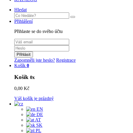
Hledat
Přihlášení
Přihlaste se do svého účtu
Přihlásit
Zapomněli jste heslo?
Registrace
Košík
0
Košík
0x
0,00 Kč
Váš košík je prázdný
EN
DE
AT
SK
PL