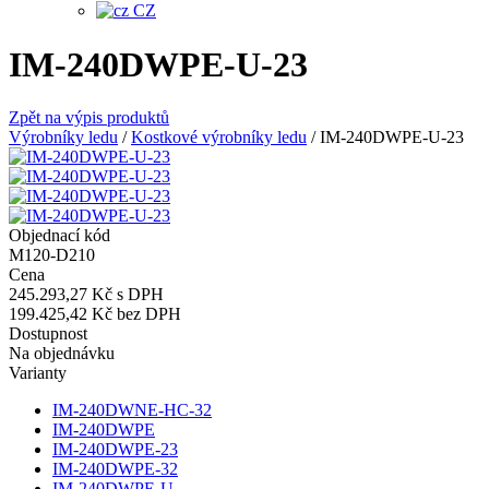
CZ
IM-240DWPE-U-23
Zpět na výpis produktů
Výrobníky ledu
/
Kostkové výrobníky ledu
/
IM-240DWPE-U-23
Objednací kód
M120-D210
Cena
245.293,27 Kč
s DPH
199.425,42 Kč
bez DPH
Dostupnost
Na objednávku
Varianty
IM-240DWNE-HC-32
IM-240DWPE
IM-240DWPE-23
IM-240DWPE-32
IM-240DWPE-U