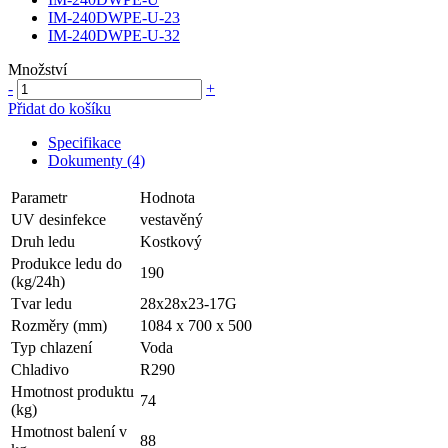
IM-240DWPE-U-23
IM-240DWPE-U-32
Množství
-
+
Přidat do košíku
Specifikace
Dokumenty (4)
Parametr
Hodnota
UV desinfekce
vestavěný
Druh ledu
Kostkový
Produkce ledu do
190
(kg/24h)
Tvar ledu
28x28x23-17G
Rozměry (mm)
1084 x 700 x 500
Typ chlazení
Voda
Chladivo
R290
Hmotnost produktu
74
(kg)
Hmotnost balení v
88