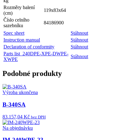
kg
Rozměry balení
119x83x64
(cm)
Číslo celního
84186900
sazebníku
Spec sheet
Stáhnout
Instruction manual
Stáhnout
Declaration of conformity
Stáhnout
Parts list_240DPE-XPE-DWPE-
Stáhnout
XWPE
Podobné produkty
Výroba ukončena
B-340SA
83.157,04 Kč
bez DPH
Na objednávku
IM-240WPE-23