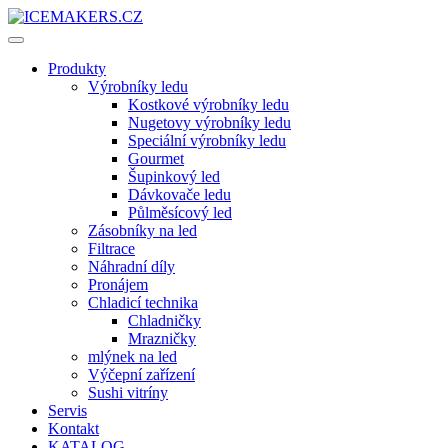
Produkty
Výrobníky ledu
Kostkové výrobníky ledu
Nugetovy výrobníky ledu
Speciální výrobníky ledu
Gourmet
Šupinkový led
Dávkovače ledu
Půlměsícový led
Zásobníky na led
Filtrace
Náhradní díly
Pronájem
Chladicí technika
Chladničky
Mrazničky
mlýnek na led
Výčepní zařízení
Sushi vitríny
Servis
Kontakt
KATALOG